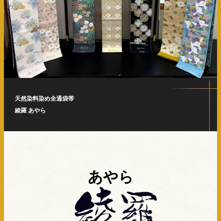
天然染料染め全通袋帯
綾羅 あやら
あやら