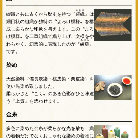
らおり
綴織と共に古くから歴史を持つ『
羅織
』は
網目状の組織が独特の〝よろけ模様〟を構
成し柔らかな印象を与えます。この〝よろ
け模様〟を二重組織で織り上げ、文様をや
あやら
わらかく、幻想的に表現したのが『
綾羅
』
です。
染め
天然染料（備長炭染・桃皮染・栗皮染）を
使い先染め致しました。
柔らかさと〝こく〟のある色彩がひと味違
う『上質』を漂わせます。
金糸
多色に染めた金糸が柔らかな光を放ち、織
の着物だけでなくおしゃれな染めの着物に